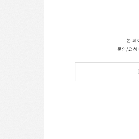
본 페
문의/요청