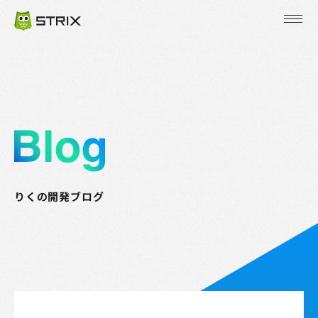
JP
EN
KR
りくの開発ブログ